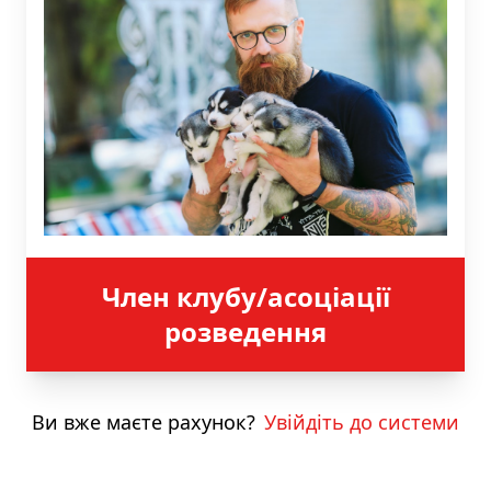
Член клубу/асоціації
розведення
Ви вже маєте рахунок?
Увійдіть до системи